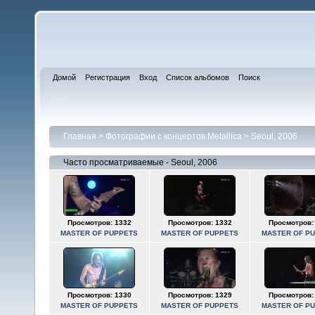
Домой
Регистрация
Вход
Список альбомов
Поиск
Главная
>
Фотографии с концертов Metallica
>
Seoul, 2006
Часто просматриваемые - Seoul, 2006
Просмотров: 1332
Просмотров: 1332
Просмотров:
MASTER OF PUPPETS
MASTER OF PUPPETS
MASTER OF P
Просмотров: 1330
Просмотров: 1329
Просмотров:
MASTER OF PUPPETS
MASTER OF PUPPETS
MASTER OF P