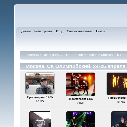
Домой
Регистрация
Вход
Список альбомов
Поиск
Главная
>
Фотографии с концертов Metallica
>
Москва, СК Оли
Москва, СК Олимпийский, 24-25 апреля
Просмотров: 1465
Просмотров:
Просмотров: 1346
k1NG
k1NG
k1NG