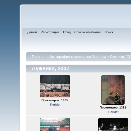
Домой
Регистрация
Вход
Список альбомов
Поиск
Главная
>
Фотографии с концертов Metallica
>
Лужники, 20
Лужники, 2007
Просмотров: 1495
TierMet
Просмотров: 1381
TierMet