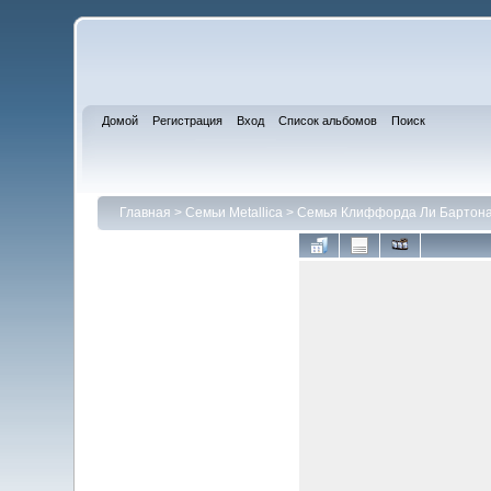
Домой
Регистрация
Вход
Список альбомов
Поиск
Главная
>
Семьи Metallica
>
Семья Клиффорда Ли Бартон