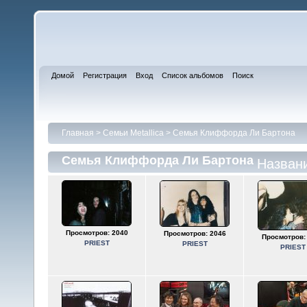
Домой
Регистрация
Вход
Список альбомов
Поиск
Главная
>
Семьи Metallica
>
Семья Клиффорда Ли Бартона
Семья Клиффорда Ли Бартона
Назван
Просмотров: 2040
Просмотров: 2046
Просмотров:
PRIEST
PRIEST
PRIEST