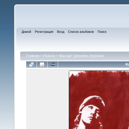
Домой
Регистрация
Вход
Список альбомов
Поиск
Главная
>
Разное
>
Фан-арт (рисунки, игрушки)
Ф