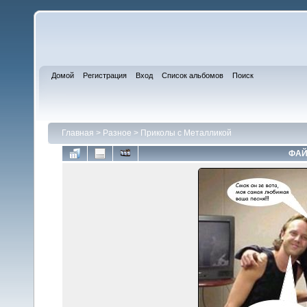
Домой
Регистрация
Вход
Список альбомов
Поиск
Главная
>
Разное
>
Приколы с Металликой
ФАЙ