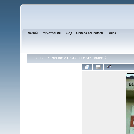
Домой
Регистрация
Вход
Список альбомов
Поиск
Главная
>
Разное
>
Приколы с Металликой