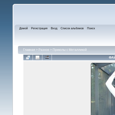
Домой
Регистрация
Вход
Список альбомов
Поиск
Главная
>
Разное
>
Приколы с Металликой
ФАЙ