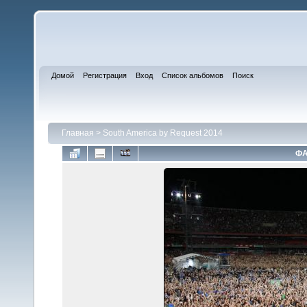
Домой
Регистрация
Вход
Список альбомов
Поиск
Главная
>
South America by Request 2014
ФА