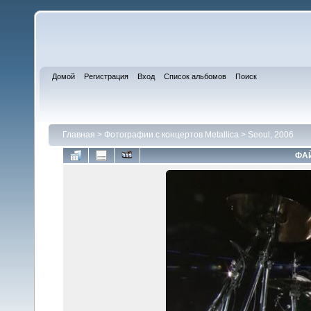
Домой
Регистрация
Вход
Список альбомов
Поиск
Главная
>
Фотографии с концертов Metallica
>
Seoul, 2006
ФАЙ