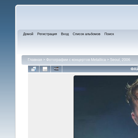
Домой
Регистрация
Вход
Список альбомов
Поиск
Главная
>
Фотографии с концертов Metallica
>
Seoul, 2006
ФАЙ