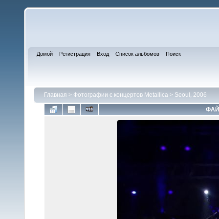
Домой
Регистрация
Вход
Список альбомов
Поиск
Главная
>
Фотографии с концертов Metallica
>
Seoul, 2006
ФАЙ