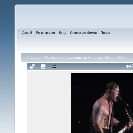
Домой
Регистрация
Вход
Список альбомов
Поиск
Главная
>
Фотографии с концертов Metallica
>
Seoul, 2006
ФАЙ