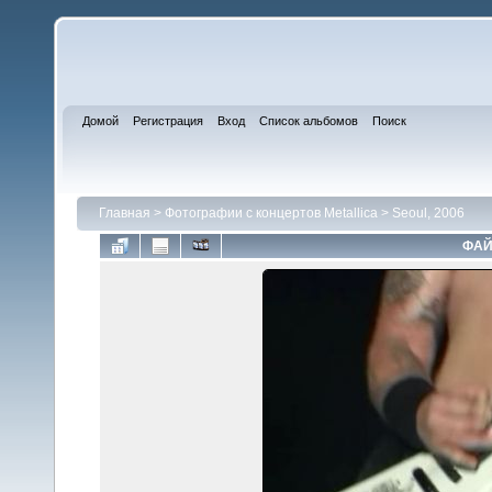
Домой
Регистрация
Вход
Список альбомов
Поиск
Главная
>
Фотографии с концертов Metallica
>
Seoul, 2006
ФАЙ