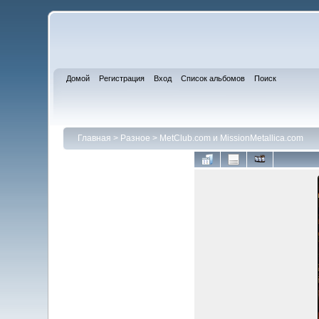
Домой
Регистрация
Вход
Список альбомов
Поиск
Главная
>
Разное
>
MetClub.com и MissionMetallica.com