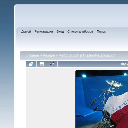
Домой
Регистрация
Вход
Список альбомов
Поиск
Главная
>
Разное
>
MetClub.com и MissionMetallica.com
ФАЙ