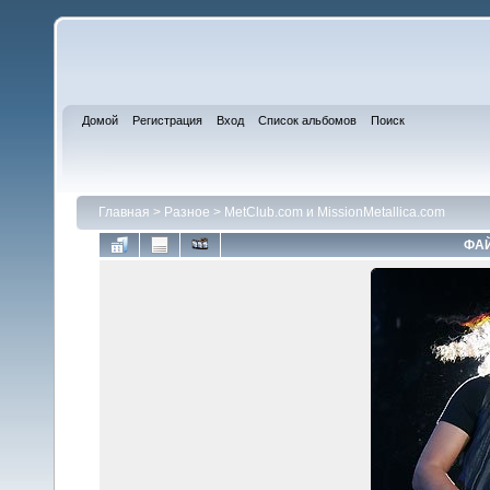
Домой
Регистрация
Вход
Список альбомов
Поиск
Главная
>
Разное
>
MetClub.com и MissionMetallica.com
ФАЙ