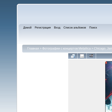
Домой
Регистрация
Вход
Список альбомов
Поиск
Главная
>
Фотографии с концертов Metallica
>
Chicago, Jan