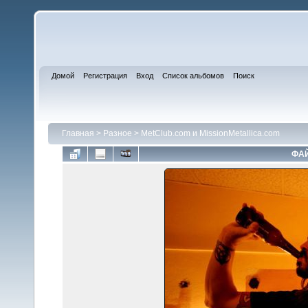
Домой
Регистрация
Вход
Список альбомов
Поиск
Главная
>
Разное
>
MetClub.com и MissionMetallica.com
ФАЙ