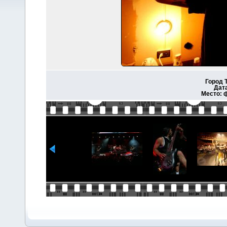
Город 
Дата
Место: 