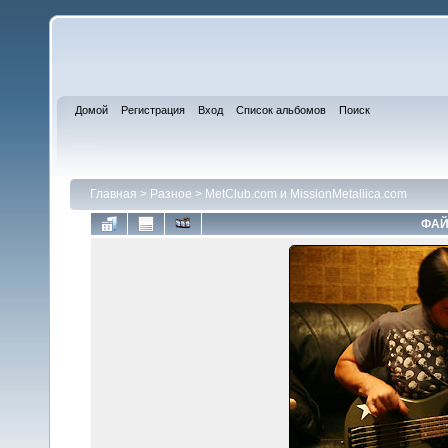
Домой
Регистрация
Вход
Список альбомов
Поиск
Главная
>
Разное
>
MetClub.com и MissionMetallica.com
ФАЙ