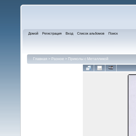
Домой
Регистрация
Вход
Список альбомов
Поиск
Главная
>
Разное
>
Приколы с Металликой