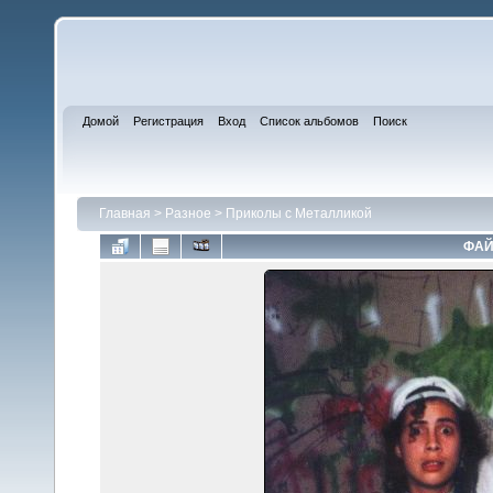
Домой
Регистрация
Вход
Список альбомов
Поиск
Главная
>
Разное
>
Приколы с Металликой
ФАЙ