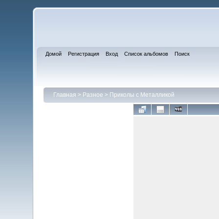
Домой
Регистрация
Вход
Список альбомов
Поиск
Главная
>
Разное
>
Приколы с Металликой