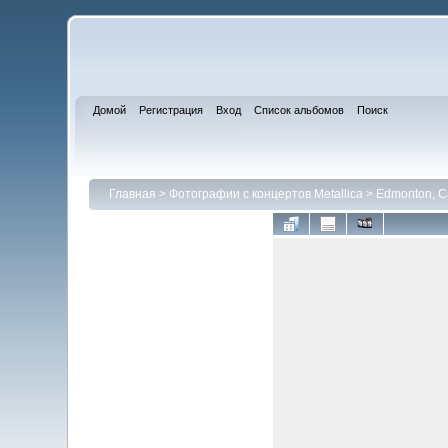
Домой
Регистрация
Вход
Список альбомов
Поиск
Главная
>
Фотографии с концертов Metallica
>
Edmonton, C