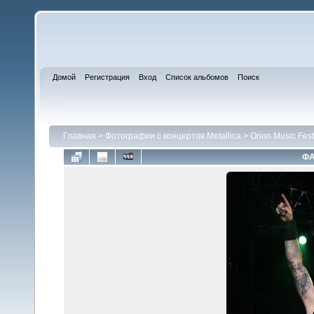
Домой
Регистрация
Вход
Список альбомов
Поиск
Главная
>
Фотографии с концертов Metallica
>
Orion Music Fes
ФА