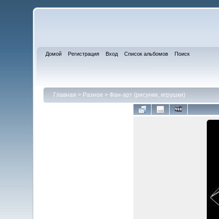
Домой
Регистрация
Вход
Список альбомов
Поиск
Главная
>
Разное
>
Фан-арт (рисунки, игрушки)