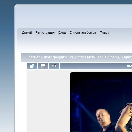
Домой
Регистрация
Вход
Список альбомов
Поиск
Главная
>
Фотографии с концертов Metallica
>
Brussels, August
ФА