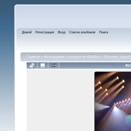
Домой
Регистрация
Вход
Список альбомов
Поиск
Главная
>
Фотографии с концертов Metallica
>
Brussels, August
ФА