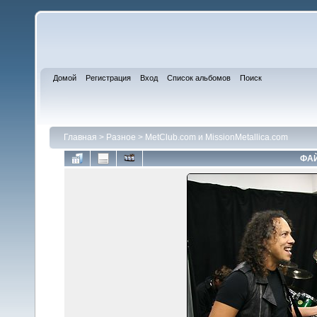
Домой
Регистрация
Вход
Список альбомов
Поиск
Главная
>
Разное
>
MetClub.com и MissionMetallica.com
ФАЙ