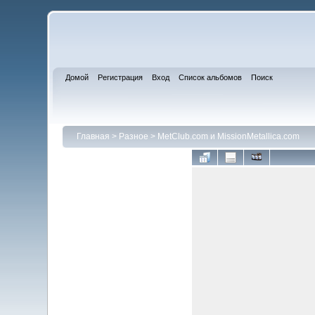
Домой
Регистрация
Вход
Список альбомов
Поиск
Главная
>
Разное
>
MetClub.com и MissionMetallica.com