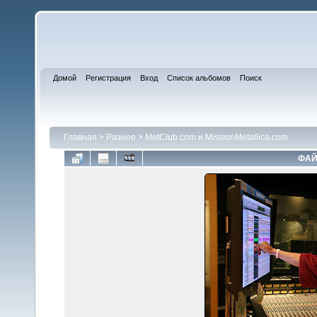
Домой
Регистрация
Вход
Список альбомов
Поиск
Главная
>
Разное
>
MetClub.com и MissionMetallica.com
ФАЙ