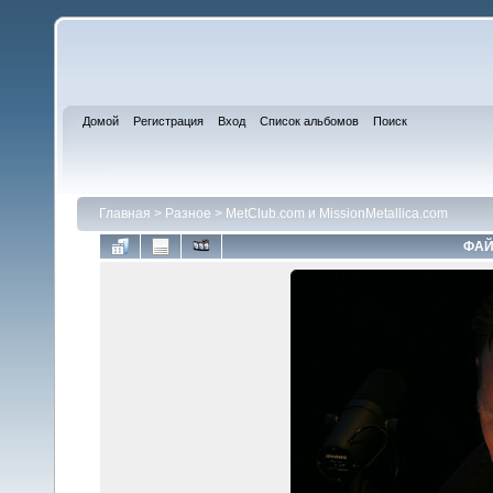
Домой
Регистрация
Вход
Список альбомов
Поиск
Главная
>
Разное
>
MetClub.com и MissionMetallica.com
ФАЙ