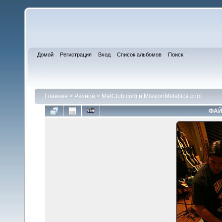
Домой
Регистрация
Вход
Список альбомов
Поиск
Главная
>
Разное
>
MetClub.com и MissionMetallica.com
ФАЙ