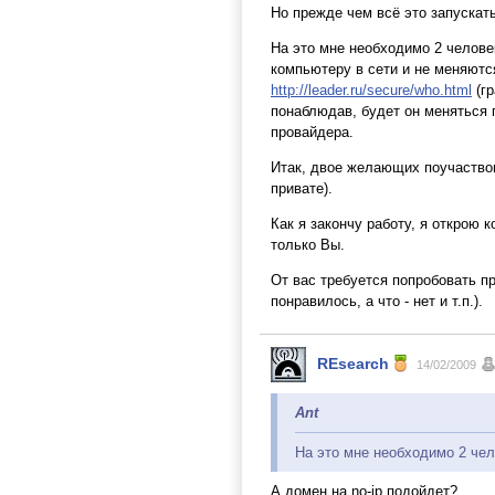
Но прежде чем всё это запускать
На это мне необходимо 2 челове
компьютеру в сети и не меняются
http://leader.ru/secure/who.html
(гр
понаблюдав, будет он меняться п
провайдера.
Итак, двое желающих поучаствов
привате).
Как я закончу работу, я открою 
только Вы.
От вас требуется попробовать п
понравилось, а что - нет и т.п.).
REsearch
14/02/2009
Ant
На это мне необходимо 2 чел
А домен на no-ip подойдет?