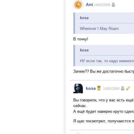
Ant
14/02/2009
kosa
Wherever I May Roam
В точку!
kosa
НУ если так, то надо немного
Зачем?? Вы же достаточно быст
kosa
14/02/2009
Вы говорили, что у вас есть ещё
сейчас.
А ещё будет наверно круто сде
Я щас посмотрел, получаестся я