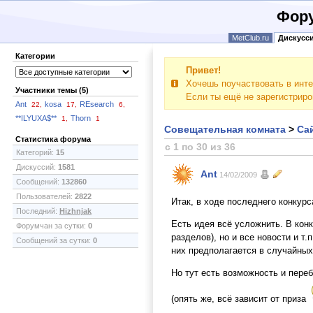
Фору
MetClub.ru
Дискусс
Категории
Привет!
Хочешь поучаствовать в инте
Участники темы (5)
Если ты ещё не зарегистрир
Ant
kosa
REsearch
22,
17,
6,
**ILYUXA$**
Thorn
1,
1
Совещательная комната
>
Сай
Статистика форума
с 1 по 30 из 36
Категорий:
15
Дискуссий:
1581
Ant
14/02/2009
Сообщений:
132860
Пользователей:
2822
Итак, в ходе последнего конкурс
Последний:
Hizhnjak
Есть идея всё усложнить. В кон
Форумчан за сутки:
0
разделов), но и все новости и т
Сообщений за сутки:
0
них предполагается в случайных
Но тут есть возможность и пере
(опять же, всё зависит от приза