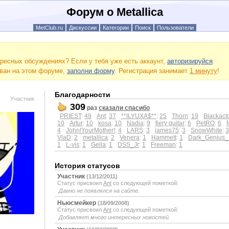
Форум о Metallica
MetClub.ru
Дискуссии
Категории
Поиск
Пользователи
ресных обсуждениях? Если у тебя уже есть аккаунт,
авторизируйся
.
ован на этом форуме,
заполни форму
. Регистрация занимает
1 минуту
!
Благодарности
Участник
309
раз
сказали спасибо
PRIEST
:
49
Ant
:
37
**ILYUXA$**
:
25
Thorn
:
19
Blackact
10
Artur
:
10
kosa
:
10
Nadia
:
9
fiery guitar
:
6
PetRO
:
6
4
John!YourMother!
:
4
LARS
:
3
james75
:
3
SnowWhite
:
3
VlaD
:
2
metallica
:
2
Venera
:
1
Hammett
:
1
Dark_Genius_
1
L-vis
:
1
Gella
:
1
DSS_Jr
:
1
Freeman
:
1
История статусов
Участник
(13/12/2011)
Статус присвоил
Ant
со следующей пометкой:
Давно не появлялся на сайте.
Ньюсмейкер
(18/09/2008)
Статус присвоил
Ant
со следующей пометкой:
Добавляет много интересных новостей.