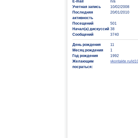
E-mail
n/a
Учетная запись
10/02/2008
Последняя
20/01/2010
активность
Посещений
501
Начал(а) дискуссий
38
Сообщений
3740
День рождения
11
Месяц рождения
1
Год рождения
1992
Желающим
vkontakte.ru/id
посраться: