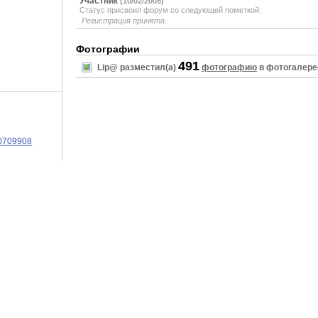
Участник
(10/02/2008)
Статус присвоил форум со следующей пометкой:
Регистрация принята.
Фотографии
491
Lip@ разместил(а)
фотографию
в фотогалере
10709908