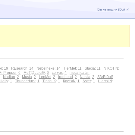
Вы не вошли (
Войти
)
or
:
19
REsearch
:
14
Nebelhexe
:
14
TierMet
:
11
Stacia
:
11
NIKOTIN
:
Mr.Propper
:
6
MeT@LLic@
:
6
corvus
:
4
metallicafan
:
Nadian
:
2
Musta
:
2
LenMet
:
2
Ironhead
:
2
Nastia
:
2
S3rRi0uS
Helly
:
1
Thunderfuck
:
1
TipshuK
:
1
КостяN
:
1
Aster
:
1
HiercziN
: