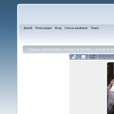
Домой
Регистрация
Вход
Список альбомов
Поиск
Главная
>
Фотографии с концертов Metallica
>
Europe by R