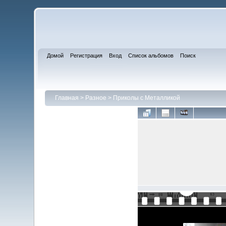
Домой
Регистрация
Вход
Список альбомов
Поиск
Главная
>
Разное
>
Приколы с Металликой