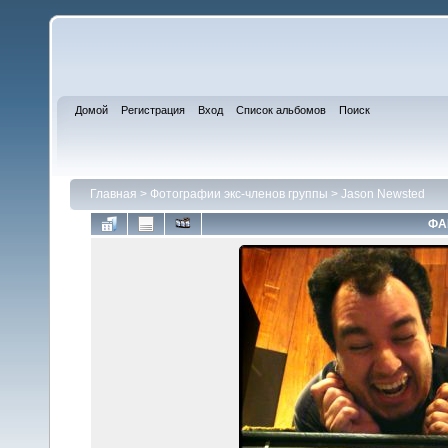
Домой
Регистрация
Вход
Список альбомов
Поиск
Главная
>
Фотографии экс-членов группы
>
Jason Newsted
ФА