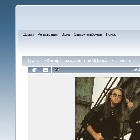
Домой
Регистрация
Вход
Список альбомов
Поиск
Главная
>
Фотографии музыкантов Metallica
>
Все вместе
ФАЙ