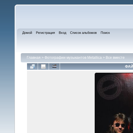
Домой
Регистрация
Вход
Список альбомов
Поиск
Главная
>
Фотографии музыкантов Metallica
>
Все вместе
ФАЙ