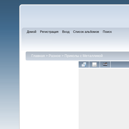
Домой
Регистрация
Вход
Список альбомов
Поиск
Главная
>
Разное
>
Приколы с Металликой