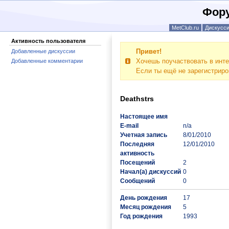
Фору
MetClub.ru
Дискусс
Активность пользователя
Привет!
Добавленные дискуссии
Хочешь поучаствовать в инте
Добавленные комментарии
Если ты ещё не зарегистрир
Deathstrs
Настоящее имя
E-mail
n/a
Учетная запись
8/01/2010
Последняя
12/01/2010
активность
Посещений
2
Начал(а) дискуссий
0
Сообщений
0
День рождения
17
Месяц рождения
5
Год рождения
1993